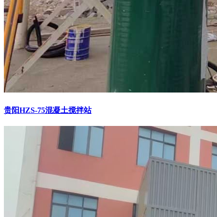
贵阳HZS-75混凝土搅拌站