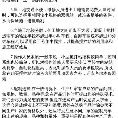
5.当工地交通不便，维修人员进出工地需要花费大量时间
时，可以选择用相同较小规格的双机站，或准备足够的备件，
从而保证施工进度顺利.
6.当施工地较分散，但工地之间距离不太远，混凝土搅拌
运输车的输送半径不超过半小时车程，自卸车输送不超过10分
钟车程.可以采用多工号集中搅拌，以提高搅拌站的利用率和
施工经济效益.
7.操作人员素质;一般来说，小型搅拌站结构较简单，控制
系统也较简单，所以对操作维修人员要求较低.而较大的站结
构复杂，自动化程度高，因此对操作人员的要求也较高.所以
您在购买搅拌站时除考虑前面几项因素之外，还应考虑本条因
素.
8.配制选择;在一般情况下，生产厂家有成熟的产品配制，
如规格、数量、品种等.您在产品订购时可提出您的特殊要求.
我们会尽力满足您的要求.但是在选购产品时切忌贪大求全，
这样会造成经济上不不要的浪费.另外在选购产品时除参照不
同生产厂家的价格以外，还应特别注意不同厂家的配制清单.
除上述的规格、品种和数量外，重要的是配套件的生产厂家.