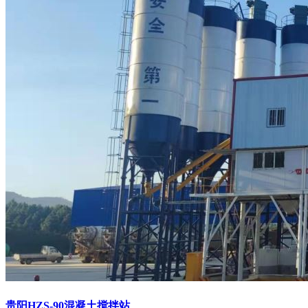
贵阳HZS-90混凝土搅拌站