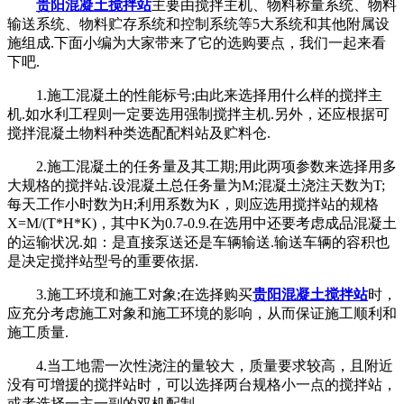
贵阳混凝土搅拌站
主要由搅拌主机、物料称量系统、物料
输送系统、物料贮存系统和控制系统等5大系统和其他附属设
施组成.下面小编为大家带来了它的选购要点，我们一起来看
下吧.
1.施工混凝土的性能标号;由此来选择用什么样的搅拌主
机.如水利工程则一定要选用强制搅拌主机.另外，还应根据可
搅拌混凝土物料种类选配配料站及贮料仓.
2.施工混凝土的任务量及其工期;用此两项参数来选择用多
大规格的搅拌站.设混凝土总任务量为M;混凝土浇注天数为T;
每天工作小时数为H;利用系数为K，则应选用搅拌站的规格
X=M/(T*H*K)，其中K为0.7-0.9.在选用中还要考虑成品混凝土
的运输状况.如：是直接泵送还是车辆输送.输送车辆的容积也
是决定搅拌站型号的重要依据.
3.施工环境和施工对象;在选择购买
贵阳混凝土搅拌站
时，
应充分考虑施工对象和施工环境的影响，从而保证施工顺利和
施工质量.
4.当工地需一次性浇注的量较大，质量要求较高，且附近
没有可增援的搅拌站时，可以选择两台规格小一点的搅拌站，
或者选择一主一副的双机配制.