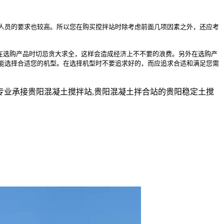
作人员的要求也较高。所以您在购买搅拌站时除考虑前面几项因素之外，还应考
在选购产品时切忌贪大求全，这样会造成经济上不不要的浪费。另外在选购产
能选择合适您的机型。在选择机型时不要追求好的，而应追求合适和满足您需
业承接贵阳混凝土搅拌站,贵阳混凝土拌合站的贵阳稳定土搅