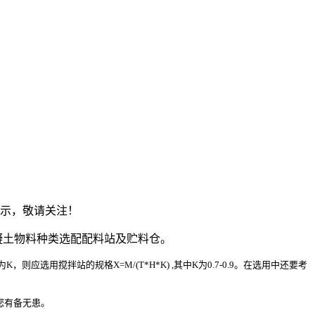
展示，敬请关注！
凝土物料种类选配配料站及贮料仓。
搅拌站的规格X=M/(T*H*K) ,其中K为0.7-0.9。在选用中还要考
您有备无患。