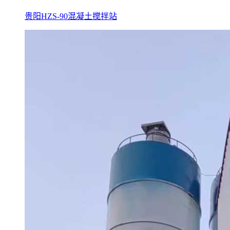
贵阳HZS-90混凝土搅拌站