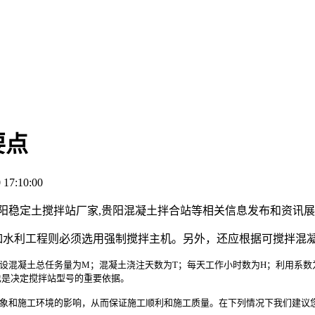
要点
17:10:00
贵阳稳定土搅拌站厂家,贵阳混凝土拌合站等相关信息发布和资讯
。如水利工程则必须选用强制搅拌主机。另外，还应根据可搅拌混
土总任务量为M；混凝土浇注天数为T；每天工作小时数为H；利用系数为K，则应选用
也是决定搅拌站型号的重要依据。
象和施工环境的影响，从而保证施工顺利和施工质量。在下列情况下我们建议