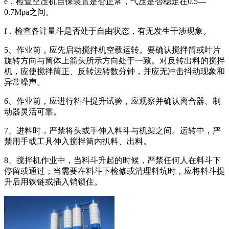
e．检查空压机自保装置是否正常，气压是否稳定在0.5—
0.7Mpa之间。
f．检查各计量斗是否处于自由状态，有无发生干涉现象。
5、作业前，应先启动搅拌机空载运转。要确认搅拌筒或叶片
旋转方向与筒体上箭头所示方向处于一致。对反转出料的搅拌
机，应使搅拌筒正、反转运转数分钟，并应无冲击抖动现象和
异常噪声。
6、作业前，应进行料斗提升试验，应观察并确认离合器、制
动器灵活可靠。
7、进料时，严禁将头或手伸入料斗与机架之间。运转中，严
禁用手或工具伸入搅拌筒内扒料、出料。
8、搅拌机作业中，当料斗升起的时候，严禁任何人在料斗下
停留或通过；当需要在料斗下检修或清理料坑时，应将料斗提
升后用铁链或插入销锁住。