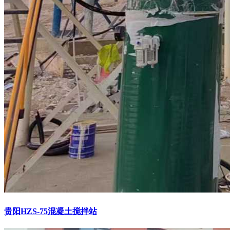
贵阳HZS-75混凝土搅拌站