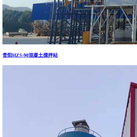
贵阳HZS-90混凝土搅拌站