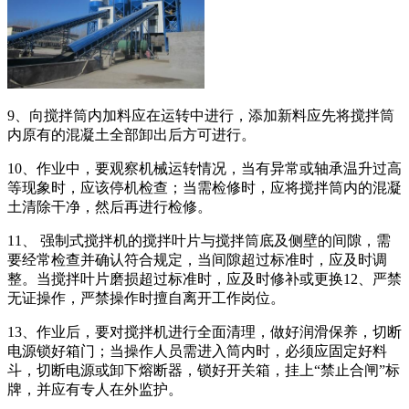
9、向搅拌筒内加料应在运转中进行，添加新料应先将搅拌筒
内原有的混凝土全部卸出后方可进行。
10、作业中，要观察机械运转情况，当有异常或轴承温升过高
等现象时，应该停机检查；当需检修时，应将搅拌筒内的混凝
土清除干净，然后再进行检修。
11、 强制式搅拌机的搅拌叶片与搅拌筒底及侧壁的间隙，需
要经常检查并确认符合规定，当间隙超过标准时，应及时调
整。当搅拌叶片磨损超过标准时，应及时修补或更换12、严禁
无证操作，严禁操作时擅自离开工作岗位。
13、作业后，要对搅拌机进行全面清理，做好润滑保养，切断
电源锁好箱门；当操作人员需进入筒内时，必须应固定好料
斗，切断电源或卸下熔断器，锁好开关箱，挂上“禁止合闸”标
牌，并应有专人在外监护。